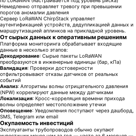
по LoRaWAN (настраивается под уровень риска)
Немедленно отправляет тревогу при превышении
порогов аномалии давления
Сервер LoRaWAN ChirpStack управляет
аутентификацией устройств, дедупликацией данных и
маршрутизацией аплинков на прикладной уровень.
От сырых данных к оперативным решениям
Платформа мониторинга обрабатывает входящие
данные в несколько этапов:
Декодирование
: Сырые пакеты LoRaWAN
преобразуются в инженерные единицы (бар, кПа)
Валидация
: Проверки достоверности
отфильтровывают отказы датчиков от реальных
событий
Анализ
: Алгоритмы волны отрицательного давления
(NPW) коррелируют данные между датчиками
Локализация
: Кросс-корреляция времени прихода
волны определяет местоположение утечки
Оповещение
: Уведомления поступают через дашборд,
SMS, Telegram или email
Окупаемость инвестиций
Эксплуатанты трубопроводов обычно окупают
инвестиции менее чем за год — часто за 6 месяцев —